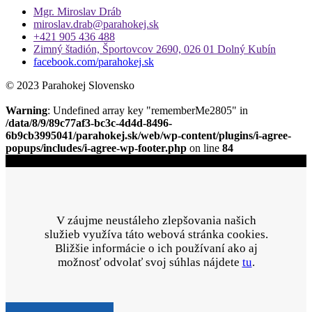
Mgr. Miroslav Dráb
miroslav.drab@parahokej.sk
+421 905 436 488
Zimný štadión, Športovcov 2690, 026 01 Dolný Kubín
facebook.com/parahokej.sk
© 2023 Parahokej Slovensko
Warning
: Undefined array key "rememberMe2805" in
/data/8/9/89c77af3-bc3c-4d4d-8496-
6b9cb3995041/parahokej.sk/web/wp-content/plugins/i-agree-
popups/includes/i-agree-wp-footer.php
on line
84
V záujme neustáleho zlepšovania našich
služieb využíva táto webová stránka cookies.
Bližšie informácie o ich používaní ako aj
možnosť odvolať svoj súhlas nájdete
tu
.