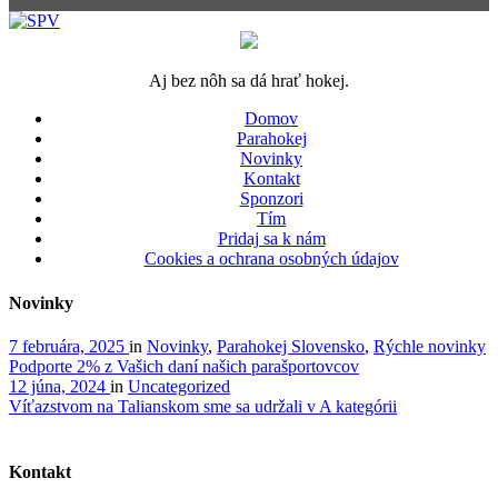
Aj bez nôh sa dá hrať hokej.
Domov
Parahokej
Novinky
Kontakt
Sponzori
Tím
Pridaj sa k nám
Cookies a ochrana osobných údajov
Novinky
7 februára, 2025
in
Novinky
,
Parahokej Slovensko
,
Rýchle novinky
Podporte 2% z Vašich daní našich parašportovcov
12 júna, 2024
in
Uncategorized
Víťazstvom na Talianskom sme sa udržali v A kategórii
Kontakt