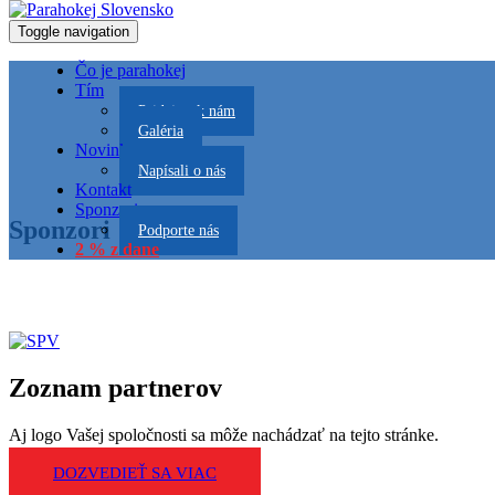
Toggle navigation
Čo je parahokej
Tím
Pridaj sa k nám
Galéria
Novinky
Napísali o nás
Kontakt
Sponzori
Sponzori
Podporte nás
2 % z dane
Zoznam partnerov
Aj logo Vašej spoločnosti sa môže nachádzať na tejto stránke.
DOZVEDIEŤ SA VIAC