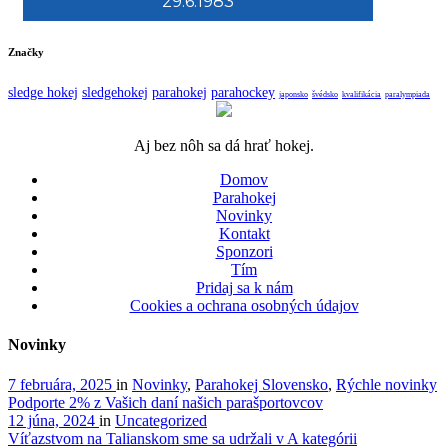
29.6.1983
Značky
sledge hokej
sledgehokej
parahokej
parahockey
japonsko
švédsko
kvalifikácia
paralympiada
Aj bez nôh sa dá hrať hokej.
Domov
Parahokej
Novinky
Kontakt
Sponzori
Tím
Pridaj sa k nám
Cookies a ochrana osobných údajov
Novinky
7 februára, 2025
in
Novinky
,
Parahokej Slovensko
,
Rýchle novinky
Podporte 2% z Vašich daní našich parašportovcov
12 júna, 2024
in
Uncategorized
Víťazstvom na Talianskom sme sa udržali v A kategórii