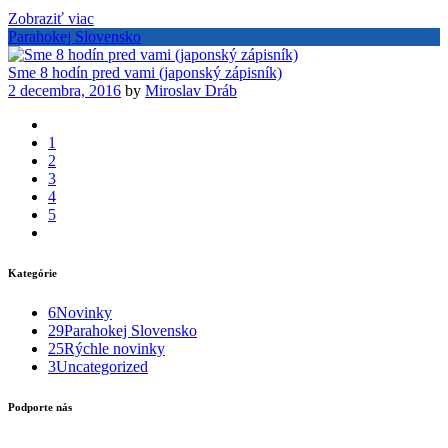
Zobraziť viac
Parahokej Slovensko
Sme 8 hodín pred vami (japonský zápisník)
2 decembra, 2016
by
Miroslav Dráb
1
2
3
4
5
Kategórie
6
Novinky
29
Parahokej Slovensko
25
Rýchle novinky
3
Uncategorized
Podporte nás